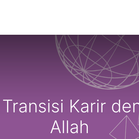
NTS
RESOURCES
WIN FELLOWS
GET INVOLVED
Transisi Karir d
Allah