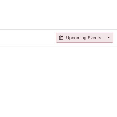
NTS
RESOURCES
WIN FELLOWS
GET INVOLVED
Upcoming Events