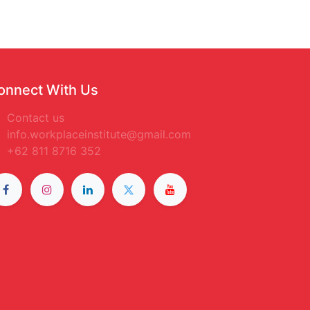
onnect With Us
Contact us
info.workplaceinstitute@gmail.com
+62 811 8716 352