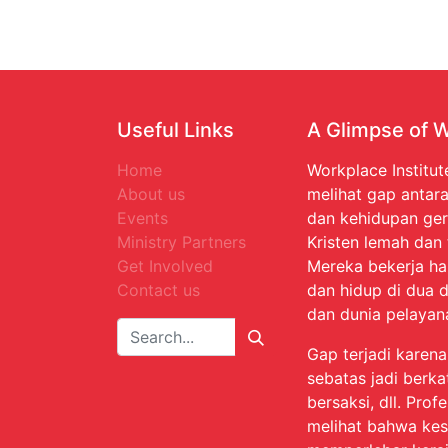
Useful Links
A Glimpse of 
Home
Workplace Institut
About us
melihat gap antara
Events
dan kehidupan ger
Ministry Partners
Kristen lemah dan
Get Involved
Mereka bekerja ha
Contact us
dan hidup di dua d
dan dunia pelayan
Gap terjadi karen
sebatas jadi berka
bersaksi, dll. Prof
melihat bahwa kes