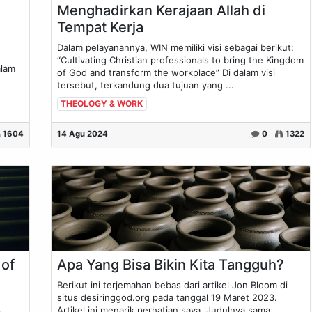
Menghadirkan Kerajaan Allah di
Tempat Kerja
Dalam pelayanannya, WIN memiliki visi sebagai berikut:
“Cultivating Christian professionals to bring the Kingdom
alam
of God and transform the workplace” Di dalam visi
tersebut, terkandung dua tujuan yang ...
THEOLOGY & WORK
1604
14 Agu 2024
0
1322
 of
Apa Yang Bisa Bikin Kita Tangguh?
Berikut ini terjemahan bebas dari artikel Jon Bloom di
situs desiringgod.org pada tanggal 19 Maret 2023.
Artikel ini menarik perhatian saya. Judulnya sama