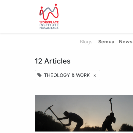
Beranda
ABOUT US
Aca
Blogs:
Semua
News
12 Articles
THEOLOGY & WORK
×