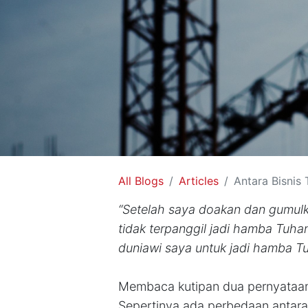
All Blogs
Articles
Antara Bisnis
“Setelah saya doakan dan gumulk
tidak terpanggil jadi hamba Tuha
duniawi saya untuk jadi hamba Tuh
Membaca kutipan dua pernyataan 
Sepertinya ada perbedaan antara ‘