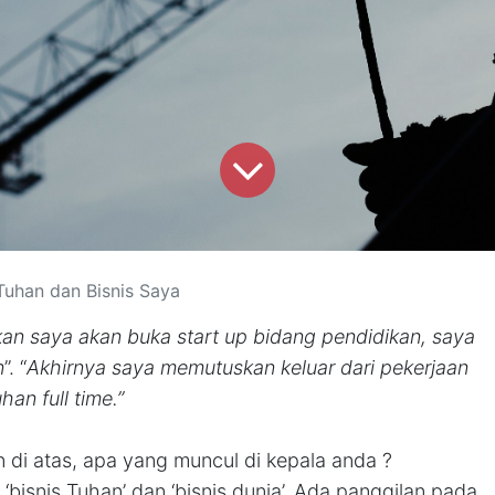
 Tuhan dan Bisnis Saya
an saya akan buka start up bidang pendidikan, saya
n
”. “
Akhirnya saya memutuskan keluar dari pekerjaan
an full time.”
di atas, apa yang muncul di kepala anda ?
bisnis Tuhan’ dan ‘bisnis dunia’. Ada panggilan pada