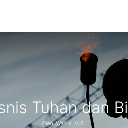
NTS
RESOURCES
WIN FELLOWS
GET INVOLVED
snis Tuhan dan B
Oleh: Wanlie, M.Si.